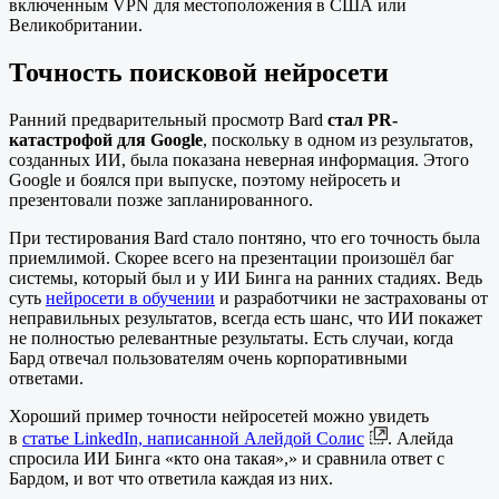
включенным VPN для местоположения в США или
Великобритании.
Точность поисковой нейросети
Ранний предварительный просмотр Bard
стал PR-
катастрофой для Google
, поскольку в одном из результатов,
созданных ИИ, была показана неверная информация. Этого
Google и боялся при выпуске, поэтому нейросеть и
презентовали позже запланированного.
При тестирования Bard стало понтяно, что его точность была
приемлимой. Скорее всего на презентации произошёл баг
системы, который был и у ИИ Бинга на ранних стадиях. Ведь
суть
нейросети в обучении
и разработчики не застрахованы от
неправильных результатов, всегда есть шанс, что ИИ покажет
не полностью релевантные результаты. Есть случаи, когда
Бард отвечал пользователям очень корпоративными
ответами.
Хороший пример точности нейросетей можно увидеть
в
статье LinkedIn, написанной Алейдой Солис
. Алейда
спросила ИИ Бинга «кто она такая»,» и сравнила ответ с
Бардом, и вот что ответила каждая из них.