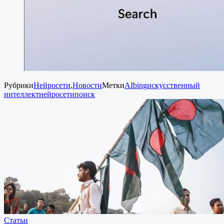
Рубрики
Нейросети
,
Новости
Метки
AI
bing
искусственный
интеллект
нейросети
поиск
Статьи