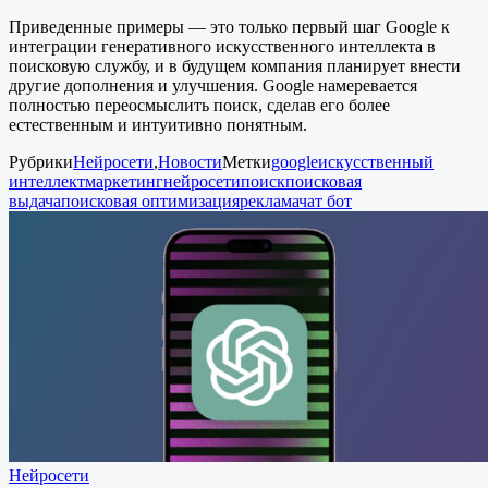
Приведенные примеры — это только первый шаг Google к
интеграции генеративного искусственного интеллекта в
поисковую службу, и в будущем компания планирует внести
другие дополнения и улучшения. Google намеревается
полностью переосмыслить поиск, сделав его более
естественным и интуитивно понятным.
Рубрики
Нейросети
,
Новости
Метки
google
искусственный
интеллект
маркетинг
нейросети
поиск
поисковая
выдача
поисковая оптимизация
реклама
чат бот
Нейросети