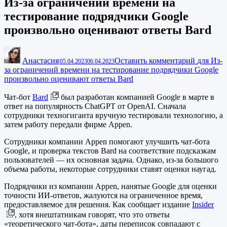
Из-за ограничений времени на
тестирование подрядчики Google
произвольно оценивают ответы Bard
Анастасия
Оставить комментарий
для Из-
|
05.04.2023
06.04.2023
за ограничений времени на тестирование подрядчики Google
произвольно оценивают ответы Bard
Чат-бот
Bard
был разработан компанией Google в марте в
ответ на популярность ChatGPT от OpenAI. Сначала
сотрудники техногиганта вручную тестировали технологию, а
затем работу передали фирме Appen.
Сотрудники компании Appen помогают улучшить чат-бота
Google, и проверка текстов Bard на соответствие подсказкам
пользователей — их основная задача. Однако, из-за большого
объема работы, некоторые сотрудники ставят оценки наугад.
Подрядчики из компании Appen, нанятые Google для оценки
точности ИИ-ответов, жалуются на ограниченное время,
предоставляемое для решения. Как сообщает издание
Insider
, хотя внештатникам говорят, что это ответы
«теоретического чат-бота», даты переписок совпадают с