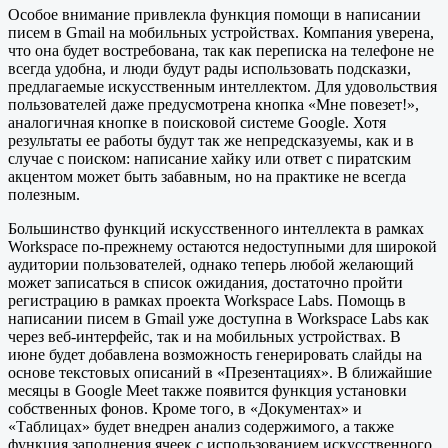
Особое внимание привлекла функция помощи в написании
писем в Gmail на мобильных устройствах. Компания уверена,
что она будет востребована, так как переписка на телефоне не
всегда удобна, и люди будут рады использовать подсказки,
предлагаемые искусственным интеллектом. Для удовольствия
пользователей даже предусмотрена кнопка «Мне повезет!»,
аналогичная кнопке в поисковой системе Google. Хотя
результаты ее работы будут так же непредсказуемы, как и в
случае с поиском: написание хайку или ответ с пиратским
акцентом может быть забавным, но на практике не всегда
полезным.
Большинство функций искусственного интеллекта в рамках
Workspace по-прежнему остаются недоступными для широкой
аудитории пользователей, однако теперь любой желающий
может записаться в список ожидания, достаточно пройти
регистрацию в рамках проекта Workspace Labs. Помощь в
написании писем в Gmail уже доступна в Workspace Labs как
через веб-интерфейс, так и на мобильных устройствах. В
июне будет добавлена возможность генерировать слайды на
основе текстовых описаний в «Презентациях». В ближайшие
месяцы в Google Meet также появится функция установки
собственных фонов. Кроме того, в «Документах» и
«Таблицах» будет внедрен анализ содержимого, а также
функция заполнения ячеек с использованием искусственного