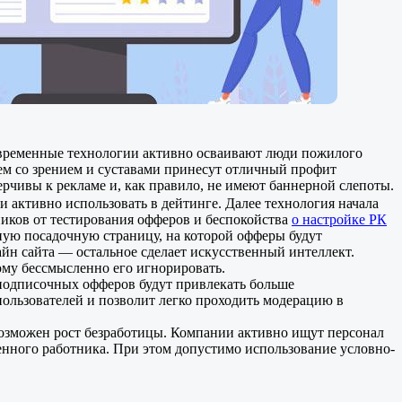
Современные технологии активно осваивают люди пожилого
блем со зрением и суставами принесут отличный профит
ерчивы к рекламе и, как правило, не имеют баннерной слепоты.
ли активно использовать в дейтинге. Далее технология начала
ников от тестирования офферов и беспокойства
о настройке РК
ную посадочную страницу, на которой офферы будут
йн сайта — остальное сделает искусственный интеллект.
ому бессмысленно его игнорировать.
 подписочных офферов будут привлекать больше
ользователей и позволит легко проходить модерацию в
возможен рост безработицы. Компании активно ищут персонал
ченного работника. При этом допустимо использование условно-