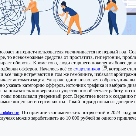
возраст интернет-пользователя увеличивается не первый год. 
утре, то всевозможные средства от простатита, гипертонии, про
ирает обороты. Кроме того, люди старшего поколения более дов
подборки офферов. Началось всё со
смартлинков
, которые ста
ки всё чаще встречаются в том же гемблинге, избавляя арбитраж
икает автоматизация. Ультралендинг позволяет собрать уникаль
 указать категорию офферов, источник трафика и выбрать диза
 на показатель конверсии и существенно облегчает работу, поэт
 годы показывали уверенный рост. Вероятнее всего к созданию
мые лицензии и сертификаты. Такой подход повысит доверие п
-офферов
. По причине экономических потрясений в 2023 году, 
случаях можно зарабатывать до 10 000 рублей за одного привле