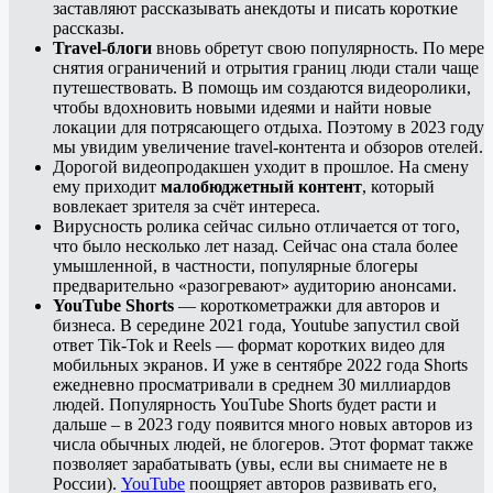
заставляют рассказывать анекдоты и писать короткие
рассказы.
Travel-блоги
вновь обретут свою популярность. По мере
снятия ограничений и отрытия границ люди стали чаще
путешествовать. В помощь им создаются видеоролики,
чтобы вдохновить новыми идеями и найти новые
локации для потрясающего отдыха. Поэтому в 2023 году
мы увидим увеличение travel-контента и обзоров отелей.
Дорогой видеопродакшен уходит в прошлое. На смену
ему приходит
малобюджетный контент
, который
вовлекает зрителя за счёт интереса.
Вирусность ролика сейчас сильно отличается от того,
что было несколько лет назад. Сейчас она стала более
умышленной, в частности, популярные блогеры
предварительно «разогревают» аудиторию анонсами.
YouTube Shorts
— короткометражки‎ для авторов и
бизнеса. В середине 2021 года, Youtube запустил свой
ответ Tik-Tok и Reels — формат коротких видео для
мобильных экранов. И уже в сентябре 2022 года Shorts
ежедневно просматривали в среднем 30 миллиардов
людей. Популярность YouTube Shorts будет расти и
дальше – в 2023 году появится много новых авторов из
числа обычных людей, не блогеров. Этот формат также
позволяет зарабатывать (увы, если вы снимаете не в
России).
YouTube
поощряет авторов развивать его,