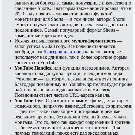
выплачивая бонусы за самые популярные и качественно
сделанные Shorts. Платформа также анонсировала, что в
2023 году появится множество новых функций
монетизации для Shorts — в том числе, авторы Shorts
смогут получать часть доходов от рекламы и донаты от
поклонников. Самый популярный формат Shorts –
комедийные короткие видео.
Исходя из вышесказанного
мультиформатность
—
залог успеха в 2023 году. Все больше становится
«‎гибридных»
блогеров и авторов
каналов, которые
используют как длинные, так и более короткие формы
контента на YouTube.
YouTube Handles
, или функция псевдонимов. Авторам
каналов стала доступна функция псевдонимов вида
@username — платформа начала внедрять эту новинку.
Благодаря псевдониму на Youtube, зрителям будет проще
найти ваш канал и поддерживать с вами связь.
Псевдоним станет частью URL-адреса канала.
YouTube Live
. Стриминг в прямом эфире дает авторам
возможность напрямую взаимодействовать со зрителями
— делиться захватывающими историями в режиме
реального времени, без дополнительный редактуры и
монтажа. Это то, чего так жаждет современный зритель
— более аутентичного и искреннего контента. Для
прямых трансляций также есть ряд
э
ксклюзивных