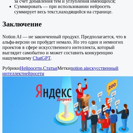
за счёт добавления тем и углубления имеющихся;
Суммировать — при использовании нейросеть
суммирует весь текст,находящийся на странице.
Заключение
Notion AI — не законченный продукт. Предполагается, что в
альфа-версии он пробудет немало. Но это один и немногих
проектов в сфере искусственного интеллекта, который
выглядит самобытно и может составить конкуренцию
нашумевшему
ChatGPT
.
Рубрики
Нейросети
,
Статьи
Метки
notion ai
искусственный
интеллект
нейросети