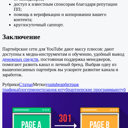
доступ к известным спонсорам благодаря репутации
ПП;
помощь в верификации и копировании вашего
контента;
круглосуточный саппорт.
Заключение
Партнёрские сети для YouTube дают массу плюсов: дают
доступны к медиа-инструментам и обучению, удобный вывод
денежных средств
, постоянная поддержка менеджеров,
помогают развить канал и личный бренд. Выбрав одну из
вышеописанных партнёрок вы ускорите развитие канала и
заработок.
Рубрики
Статьи
Метки
youtube
арбитраж
трафика
блогер
монетизация ютуб
партнерские программы
ютуб