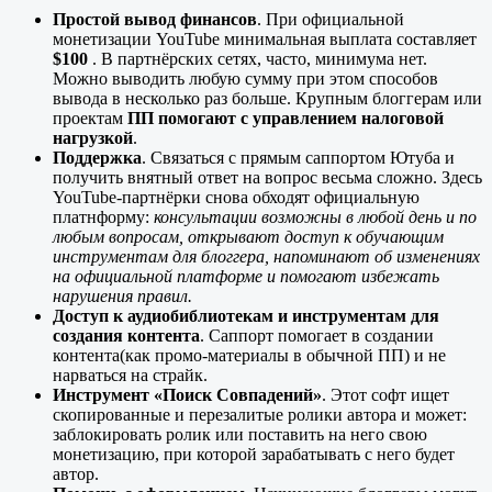
Простой вывод финансов
. При официальной
монетизации YouTube минимальная выплата составляет
$100
. В партнёрских сетях, часто, минимума нет.
Можно выводить любую сумму при этом способов
вывода в несколько раз больше. Крупным блоггерам или
проектам
ПП помогают с управлением налоговой
нагрузкой
.
Поддержка
. Связаться с прямым саппортом Ютуба и
получить внятный ответ на вопрос весьма сложно. Здесь
YouTube-партнёрки снова обходят официальную
платнформу:
консультации возможны в любой день и по
любым вопросам, открывают доступ к обучающим
инструментам для блоггера, напоминают об изменениях
на официальной платформе и помогают избежать
нарушения правил.
Доступ к аудиобиблиотекам и инструментам для
создания контента
. Саппорт помогает в создании
контента(как промо-материалы в обычной ПП) и не
нарваться на страйк.
Инструмент «Поиск Совпадений»
. Этот софт ищет
скопированные и перезалитые ролики автора и может:
заблокировать ролик или поставить на него свою
монетизацию, при которой зарабатывать с него будет
автор.