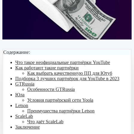
Содержание:
Что такое неофициальные партнёрки YouTube
Как работают такие партнёрки
Как выбрать качественную ПП для Ютуб
Подборка 3 лучших партнёрок для YouTube в 2023
GTRussia
Особенности GTRussia
Юла
Условия партнёрской сети Yoola
Letson
Преимущества партнёрки Letson
ScaleLab
Что даёт ScaleLab
Заключение