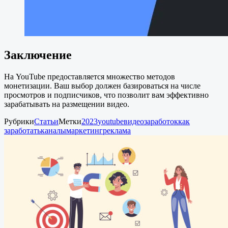
Заключение
На YouTube предоставляется множество методов
монетизации. Ваш выбор должен базироваться на числе
просмотров и подписчиков, что позволит вам эффективно
зарабатывать на размещении видео.
Рубрики
Статьи
Метки
2023
youtube
видео
заработок
как
заработать
каналы
маркетинг
реклама