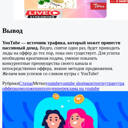
Вывод
YouTube — источник трафика, который может принести
пассивный доход.
Видео, снятое один раз, будет приводить
лиды на оффер до тех пор, пока оно существует. Для успеха
необходима креативная подача, умение показать
конкурентные преимущества своего канала и
непосредственно оффера, знание методов продвижения.
Желаем вам успехов со сливом нутры с YouTube!
Рубрики
Статьи
Метки
youtube
youtube shorts
контент
нутра
нутра
офферы
омоложение
похудение
реклама на youtube