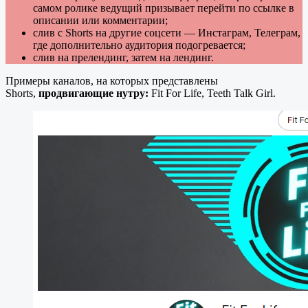
самом ролике ведущий призывает перейти по ссылке в
описании или комментарии;
слив с Shorts на другие соцсети — Инстаграм, Телеграм,
где дополнительно аудитория подогревается;
слив на прелендинг, затем на лендинг.
Примеры каналов, на которых представлены
Shorts,
продвигающие нутру:
Fit For Life, Teeth Talk Girl.