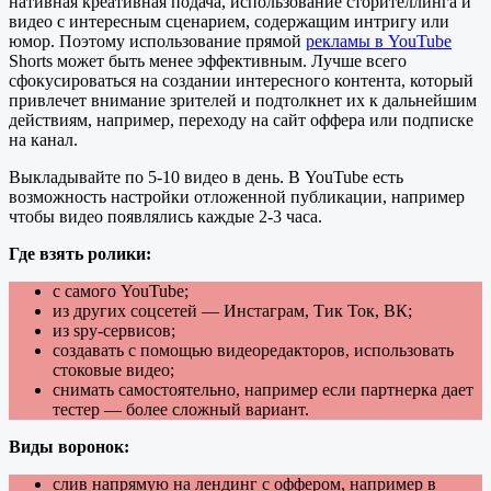
нативная креативная подача, использование сторителлинга и
видео с интересным сценарием, содержащим интригу или
юмор. Поэтому использование прямой
рекламы в YouTube
Shorts может быть менее эффективным. Лучше всего
сфокусироваться на создании интересного контента, который
привлечет внимание зрителей и подтолкнет их к дальнейшим
действиям, например, переходу на сайт оффера или подписке
на канал.
Выкладывайте по 5-10 видео в день. В YouTube есть
возможность настройки отложенной публикации, например
чтобы видео появлялись каждые 2-3 часа.
Где взять ролики:
с самого YouTube;
из других соцсетей — Инстаграм, Тик Ток, ВК;
из spy-сервисов;
создавать с помощью видеоредакторов, использовать
стоковые видео;
снимать самостоятельно, например если партнерка дает
тестер — более сложный вариант.
Виды воронок:
слив напрямую на лендинг с оффером, например в