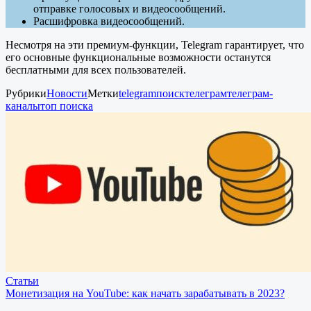
отправке голосовых и видеосообщений.
Расшифровка видеосообщений.
Несмотря на эти премиум-функции, Telegram гарантирует, что
его основные функциональные возможности останутся
бесплатными для всех пользователей.
Рубрики
Новости
Метки
telegram
поиск
телеграм
телеграм-
каналы
топ поиска
Статьи
Монетизация на YouTube: как начать зарабатывать в 2023?