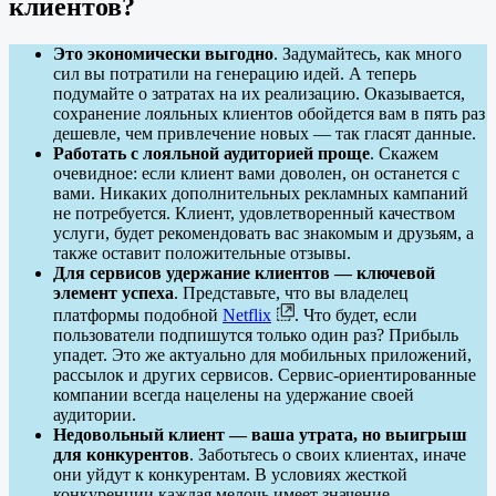
клиентов?
Это экономически выгодно
. Задумайтесь, как много
сил вы потратили на генерацию идей. А теперь
подумайте о затратах на их реализацию. Оказывается,
сохранение лояльных клиентов обойдется вам в пять раз
дешевле, чем привлечение новых — так гласят данные.
Работать с лояльной аудиторией проще
. Скажем
очевидное: если клиент вами доволен, он останется с
вами. Никаких дополнительных рекламных кампаний
не потребуется. Клиент, удовлетворенный качеством
услуги, будет рекомендовать вас знакомым и друзьям, а
также оставит положительные отзывы.
Для сервисов удержание клиентов — ключевой
элемент успеха
. Представьте, что вы владелец
платформы подобной
Netflix
. Что будет, если
пользователи подпишутся только один раз? Прибыль
упадет. Это же актуально для мобильных приложений,
рассылок и других сервисов. Сервис-ориентированные
компании всегда нацелены на удержание своей
аудитории.
Недовольный клиент — ваша утрата, но выигрыш
для конкурентов
. Заботьтесь о своих клиентах, иначе
они уйдут к конкурентам. В условиях жесткой
конкуренции каждая мелочь имеет значение.