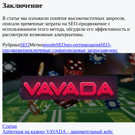
Заключение
В статье мы изложили понятие высокочастотных запросов,
описали временные затраты на SEO-продвижение с
использованием этого метода, обсудили его эффективность и
рассмотрели возможные альтернативы.
Рубрики
SEO
Метки
google
SEO
seo-оптимизация
SEO-
продвижение
ключевые слова
поисковые запросы
яндекс
Статьи
Арбитраж на казино VAVADA – занимательный кейс