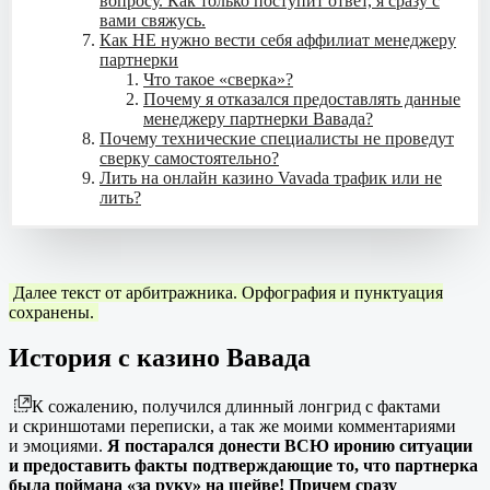
вопросу. Как только поступит ответ, я сразу с
вами свяжусь.
Как НЕ нужно вести себя аффилиат менеджеру
партнерки
Что такое «сверка»?
Почему я отказался предоставлять данные
менеджеру партнерки Вавада?
Почему технические специалисты не проведут
сверку самостоятельно?
Лить на онлайн казино Vavada трафик или не
лить?
Далее текст от арбитражника. Орфография и пунктуация
сохранены.
История с казино Вавада
К сожалению, получился длинный лонгрид с фактами
и скриншотами переписки, а так же моими комментариями
и эмоциями.
Я постарался донести ВСЮ иронию ситуации
и предоставить факты подтверждающие то, что партнерка
была поймана «за руку» на шейве! Причем сразу