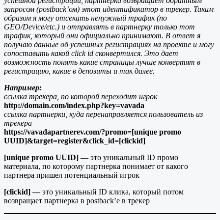
успешной регистрации, партнерка возвращает обратным
запросом (postback’ом) этот идентификатор в трекер. Таким
образом я могу отсекать ненужный трафик (по
GEO/Device/etc.) и отправлять в партнерку только тот
трафик, который они официально принимают. В ответ я
получаю данные об успешных регистрациях на проекте и могу
сопоставить какой click id сконвертился. Это дает
возможность понять какие страницы лучше конвертят в
регистрацию, какие в депозиты и так далее.
Например:
ссылка трекера, по которой переходит игрок
http://domain.com/index.php?key=vavada
ссылка партнерки, куда перенаправляется пользователь из
трекера
https://vavadapartnerev.com/?promo=[unique promo
UUID]&target=register&click_id=[clickid]
[unique promo UUID] —
это уникальный ID промо
материала, по которому партнерка понимает от какого
партнера пришел потенциальный игрок
[clickid] —
это уникальный ID клика, который потом
возвращает партнерка в postback’e в трекер