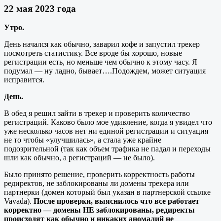
22 мая 2023 года
Утро.
День начался как обычно, заварил кофе и запустил трекер
посмотреть статистику. Все вроде бы хорошо, новые
регистрации есть, но меньше чем обычно к этому часу. Я
подумал — ну ладно, бывает….Подождем, может ситуация
исправится.
День.
В обед я решил зайти в трекер и проверить количество
регистраций. Каково было мое удивление, когда я увидел что
уже несколько часов нет ни единой регистрации и ситуация
не то чтобы «улучшилась», а стала уже крайне
подозрительной (так как объем трафика не падал и переходы
шли как обычно, а регистраций — не было).
Было принято решение, проверить корректность работы
редиректов, не заблокированы ли домены трекера или
партнерки (домен который был указан в партнерской ссылке
Vavada).
После проверки, выяснилось что все работает
корректно — домены НЕ заблокированы, редиректы
происходят как обычно и никаких аномалий не