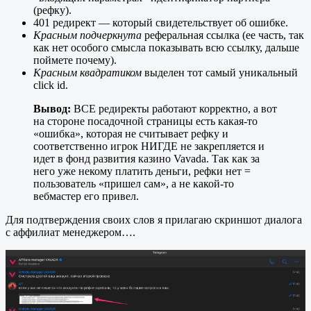
(рефку).
401 редирект — который свидетельствует об ошибке.
Красным подчеркнута
реферальная ссылка (ее часть, так
как нет особого смысла показывать всю ссылку, дальше
поймете почему).
Красным квадратиком
выделен тот самый уникальный
click id.
Вывод:
ВСЕ редиректы работают корректно, а вот
на стороне посадочной страницы есть какая-то
«ошибка», которая не считывает рефку и
соответственно игрок НИГДЕ не закрепляется и
идет в фонд развития казино Vavada. Так как за
него уже некому платить деньги, рефки нет =
пользователь «пришел сам», а не какой-то
вебмастер его привел.
Для подтверждения своих слов я прилагаю скриншот диалога
с аффилиат менеджером….