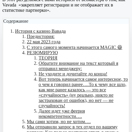
Vavada «закрепляет регистрации и не отображает их в
статистике партнерки».
Содержание
История с казино Вавада
Предистория:
22 мая 2023 года
С этого самого момента начинается MAGIC 😆
РЕЗЮМИРУЮ
ТЕОРИЯ
Обратите внимание на текст который я
отправил менеджеру:
Не уходите и дочитайте до конца!
Вот теперь начинается самое интересное, то
о чем я говорил ранее….То к чему все шло,
как мне ранее казалось — это все
«случайность» (ну реально, никто не
застрахован от ошибок), но нет — не
случайность!
Далее идет уже феерия
некомпетентности….
Мы сами хотим, но не хотим….
Мы отправили запрос в тех отдел по вашему