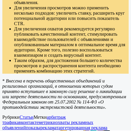
объявления.
Для увеличения просмотров можно применить
несколько подходов: увеличить ставку, расширить круг
потенциальной аудитории или повысить показатель
CTR.
Для увеличения охватов рекомендуется регулярно
публиковать качественный контент, стимулировать
взаимодействие пользователей с объявлениями и
опубликованным материалом в оптимальное время для
аудитории. Кроме того, полезно воспользоваться
взаимопиаром и создать вирусный контент.
Таким образом, для достижения большего количества
просмотров и распространения контента необходимо
применять комбинацию этих стратегий.
*
Внесена в перечень общественных объединений и
религиозных организаций, в отношении которых судом
принято вступившее в законную силу решение о ликвидации
или запрете деятельности по основаниям, предусмотренным
Федеральным законом от 25.07.2002 № 114-ФЗ «О
противодействии экстремистской деятельности».
Рубрики
Статьи
Метки
арбитраж
трафика
вконтакте
метрики
охваты рекламных
объявлений
показы
реклама
таргетированная реклама