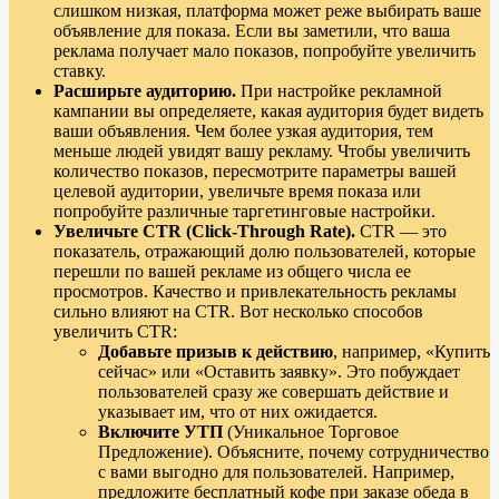
слишком низкая, платформа может реже выбирать ваше
объявление для показа. Если вы заметили, что ваша
реклама получает мало показов, попробуйте увеличить
ставку.
Расширьте аудиторию.
При настройке рекламной
кампании вы определяете, какая аудитория будет видеть
ваши объявления. Чем более узкая аудитория, тем
меньше людей увидят вашу рекламу. Чтобы увеличить
количество показов, пересмотрите параметры вашей
целевой аудитории, увеличьте время показа или
попробуйте различные таргетинговые настройки.
Увеличьте CTR (Click-Through Rate).
CTR — это
показатель, отражающий долю пользователей, которые
перешли по вашей рекламе из общего числа ее
просмотров. Качество и привлекательность рекламы
сильно влияют на CTR. Вот несколько способов
увеличить CTR:
Добавьте призыв к действию
, например, «Купить
сейчас» или «Оставить заявку». Это побуждает
пользователей сразу же совершать действие и
указывает им, что от них ожидается.
Включите УТП
(Уникальное Торговое
Предложение). Объясните, почему сотрудничество
с вами выгодно для пользователей. Например,
предложите бесплатный кофе при заказе обеда в