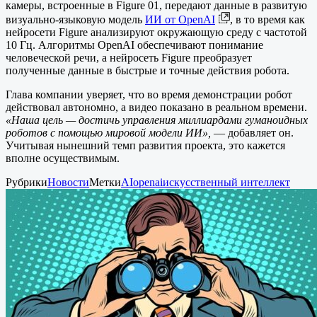
камеры, встроенные в Figurе 01, передают данные в развитую
визуально-языковую модель
ИИ от OpenAI
, в то время как
нейросети Figure анализируют окружающую среду с частотой
10 Гц. Алгоритмы OpenAI обеспечивают понимание
человеческой речи, а нейросеть Figurе преобразует
полученные данные в быстрые и точные действия робота.
Глава компании уверяет, что во время демонстрации робот
действовал автономно, а видео показано в реальном времени.
«Наша цель — достичь управления миллиардами гуманоидных
роботов с помощью мировой модели ИИ»,
— добавляет он.
Учитывая нынешний темп развития проекта, это кажется
вполне осуществимым.
Рубрики
Новости
Метки
AI
openai
искусственный интеллект