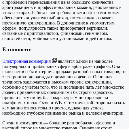
с проблемой перенасыщения из-за большого количества
арбитражников и профессиональных команд, работающих в
этих секторах. Работа с востребованными офферами может
обеспечить внушительный доход, но это также означает
постоянную конкуренцию. В дополнение к упомянутым
сферам, популярность также приобретают вертикали,
связанные с криптовалютой, финансами, геймингом,
свипстейками, мобильными установками и дейтингом.
E-commerce
Электронная коммерция
является одной из наиболее
популярных и прибыльных сфер в арбитраже трафика. Она
включает в себя интернет-продажи разнообразных товаров, от
электроники до одежды и домашнего декора. Основная
трудность заключается в высоком уровне конкуренции,
особенно с учетом того, что за последние пять лет множество
людей, привлеченных обещаниями быстрого заработка,
пришли в эту нишу, благодаря курсам по торговле на
платформах вроде Ozon и WB. С технической стороны начать
кампанию относительно просто, однако для успеха
необходимо глубокое понимание рынка и целевой аудитории.
Среди преимуществ — большое разнообразие офферов и
высокий спрос на множество товаров. Однако не стоит