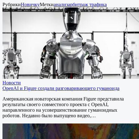
Рубрики
Новичку
Метки
анализ
арбитраж трафика
Новости
OpenAI и Figure создали разговаривающего гуманоида
Американская новаторская компания Figure представила
результаты своего совместного проекта с OpenAI,
направленного на усовершенствование гуманоидных
роботов. Недавно было выпущено видео,…