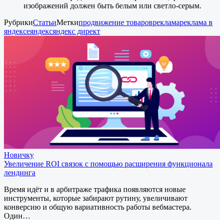
изображений должен быть белым или светло-серым.
Рубрики
Статьи
Метки
продвижение товаров
реклама
реклама в
яндексе
яндекс
яндекс директ
Новичку
Увеличение ROI связок с помощью расширения функционала
лендинга
Время идёт и в арбитраже трафика появляются новые
инструменты, которые забирают рутину, увеличивают
конверсию и общую вариативность работы вебмастера.
Один…