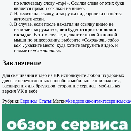
по ключевому слову «mp4». Ссылка слева от этих букв
является прямой ссылкой на видео.
Нажмите на ссылку, и загрузка видеоролика начнётся
автоматически.
В случае, если после нажатия на ссылку видео не
начинает загружаться,
оно будет открыто в новой
вкладке
. В этом случае, щелкните правой кнопкой
мыши по видеоролику, выберите «
Сохранить видео
как
«, укажите место, куда хотите загрузить видео, и
нажмите «
Сохранить
«.
Заключение
Для скачивания видео из ВК используйте любой из удобных
для вас перечисленных способов: мобильные приложения,
расширения для браузеров, сторонние сервисы, мобильная
версия VK в вебе.
Рубрики
Сервисы
,
Статьи
Метки
vk
видео
вк
вконтакте
сервисы
ска