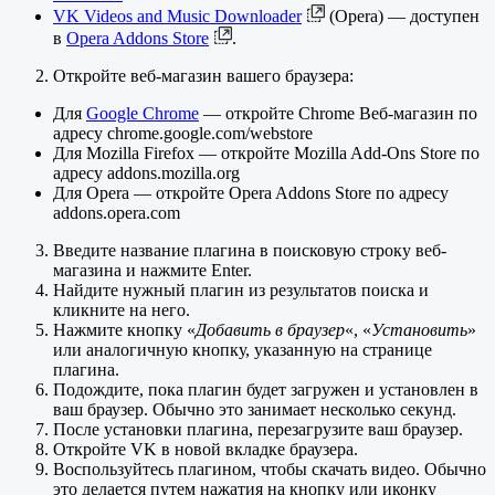
VK Videos and Music Downloader
(Opera) — доступен
в
Opera Addons Store
.
Откройте веб-магазин вашего браузера:
Для
Google Chrome
— откройте Chrome Веб-магазин по
адресу chrome.google.com/webstore
Для Mozilla Firefox — откройте Mozilla Add-Ons Store по
адресу addons.mozilla.org
Для Opera — откройте Opera Addons Store по адресу
addons.opera.com
Введите название плагина в поисковую строку веб-
магазина и нажмите Enter.
Найдите нужный плагин из результатов поиска и
кликните на него.
Нажмите кнопку «
Добавить в браузер
«, «
Установить
»
или аналогичную кнопку, указанную на странице
плагина.
Подождите, пока плагин будет загружен и установлен в
ваш браузер. Обычно это занимает несколько секунд.
После установки плагина, перезагрузите ваш браузер.
Откройте VK в новой вкладке браузера.
Воспользуйтесь плагином, чтобы скачать видео. Обычно
это делается путем нажатия на кнопку или иконку