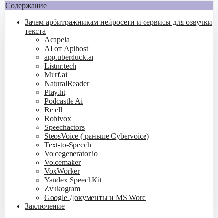
Содержание
Зачем арбитражникам нейросети и сервисы для озвучки
текста
Acapela
AI от Apihost
app.uberduck.ai
Listnr.tech
Murf.ai
NaturalReader
Play.ht
Podcastle Ai
Retell
Robivox
Speechactors
SteosVoice ( раньше Cybervoice)
Text-to-Speech
Voicegenerator.io
Voicemaker
VoxWorker
Yandex SpeechKit
Zvukogram
Google Документы и MS Word
Заключение