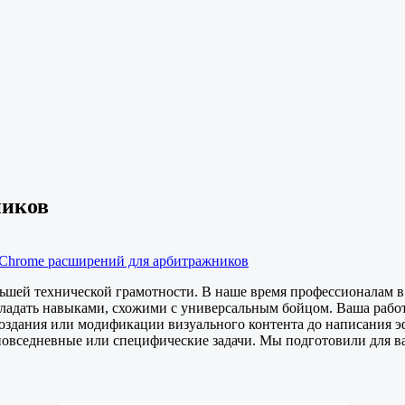
ников
 Chrome расширений для арбитражников
ьшей технической грамотности. В наше время профессионалам в
адать навыками, схожими с универсальным бойцом. Ваша работа 
т создания или модификации визуального контента до написания 
овседневные или специфические задачи. Мы подготовили для ва