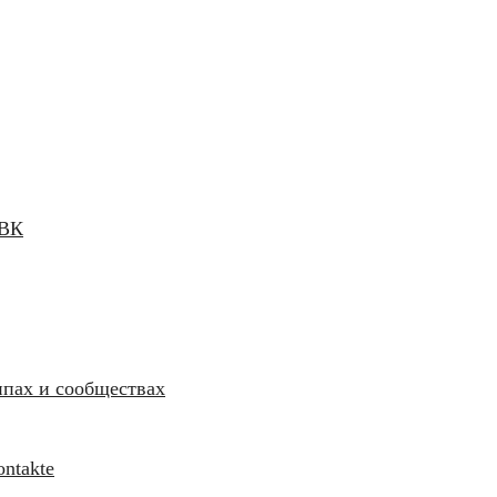
 ВК
ппах и сообществах
ntakte