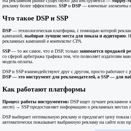
На рекламном рынке существуют два инструмента —
Supply-Si
рекламу более эффективно.
SSP
и
DSP
—
ключевые элементы о
Что такое DSP и SSP
DSP
— технологическая платформа, с помощью которой рекла
кампаний,
выбирая лучшие места для показа и аудиторию
. 
рекламных кампаний
в контексте CPA
.
SSP
— то же самое, что и DSP, только
занимается продажей р
со сферой арбитража трафика тем, что позволяет издателям 
модель оплаты.
DSP и SSP взаимодействуют друг с другом, просто работают с 
DSP — это инструмент для рекламодателей, а SSP — для па
Как работают платформы
Процесс работы инструментов:
DSP ищет лучшее рекламное м
мест
) → SSP предоставляет информацию о рекламных местах н
DSP выбирает оптимальную рекламу и предлагает цену показа 
автоматически показывает выбранную рекламу на сайте или пр