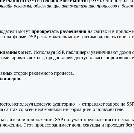
de Platform
(
SSP
) и
Demand-Side Platform
(
DSP
). Они позволяю
нлайн рекламы, облегчающие автоматизацию процессов и делая 
модатели могут
приобретать размещения
на сайтах и в прилож
На платформе DSP рекламодатель может оптимизировать свои затр
екламных мест
. Используя SSP, паблишеры увеличивают доход
максимизировать доходы, предоставляя доступ к высокопроизво
разных сторон рекламного процесса.
блишеров.
есто, используя целевую аудиторию → отправляет запрос на SSP
а сайтах со всей необходимой информацией о пользователе.
на сайте или приложении. SSP получает предложения от несколь
иложении. Этот процесс занимает доли секунды и проходит без 