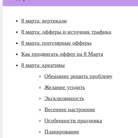
8 марта: вертикали
8 марта: офферы и источник трафика
8 марта: популярные офферы
Как продвигать оффер на 8 Марта
8 марта: креативы
Обещание решить проблему
Желание угодить
Эксклюзивность
Весеннее настроение
Особенности праздника
Планирование