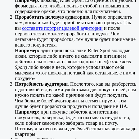
Например:
шоколад Ritter Sport. Его ценность в удобной
форме для того, чтобы носить с стобой и повышенное
содержание орехов, что полезно для покупателей.
Проработать целевую аудиторию
. Нужно определить
кем, когда и как будет приобретаться ваш продукт. Так
вы
составите портрет целевой аудитории
и после
первого теста сможете проработать продукт. Чем
детальнее будет проработка, тем лучше будет понимание
вашего покупателя.
Например:
аудитория шоколадки Ritter Sport молодые
люди, которые либо ничего не смыслят в питании и
действительно считают шоколад полезным(
из-за слова
Sport)
либо люди в весе, которые успокаивают себя
мыслями «этот шоколад не такой как остальные, с ним я
похудею».
Потребность аудитории
. После того, как вы разберётесь
с доставкой и другими удобствами для покупателей, вам
нужно понять по какой причине они будут покупать.
Чем больше болей аудитории вы сегментируете, тем
лучше будет проработка продукта и попадание в ЦА.
Например:
при покупке таблеток для потенции
покупатель, наверняка, будет испытывать неудобство,
если пойдёт самолично забирать товар на почту.
Поэтому для него важна дешёвая/бесплатная доставка до
квартиры.