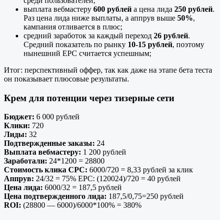
среди пользователей;
выплата вебмастеру
600
рублей
а цена лида
250 рублей
.
Раз цена лида ниже выплаты, а аппрув выше
50%
,
кампания отливается в плюс;
средний заработок за каждый переход
26 рублей
.
Средний показатель по рынку
10-15 рублей
, поэтому
нынешний EPC считается успешным;
Итог: перспективный оффер, так как даже на этапе бета теста
он показывает плюсовые результаты.
Крем для потенции через тизерные сети
Бюджет:
6 000 рублей
Клики:
720
Лиды:
32
Подтвержденные заказы:
24
Выплата вебмастеру:
1 200 рублей
Заработали:
24*1200 = 28800
Стоимость клика CPC:
6000/720 = 8,33 рублей за клик
Аппрув:
24/32 = 75% EPC: (120024)/720 = 40 рублей
Цена лида:
6000/32 = 187,5 рублей
Цена подтвержденного лида:
187,5/0,75=250 рублей
ROI:
(28800 — 6000)/6000*100% = 380%