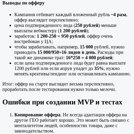
Выводы по офферу
Кампания отбивает каждый вложенный рубль
~4 раза
,
оффер выглядит перспективно;
цена подтвержденного лида (
250 рублей
) меньше
выплаты вебмастеру (
1 200 рублей
);
заработок:
1 200-250 = 950 рублей
, оффер очень
востребован у ЦА;
чтобы зарабатывать, например,
15 000
рублей, нужно
приводить
15 000/950=16 лидов в день
. Расходы при
такой же динамике трат:
16*250 = 4 000 рублей
;
если цена подтвержденного лида будет равна выплате
1200 рублей или если апрув упадет до
35%
, нужно
менять креативы/лендинг или останавливать кампанию.
Итог: оффер на старте выглядит весьма перспективно,
проработать после тестирования нужно только мелочи.
Ошибки при создании MVP и тестах
Копирование оффера
. Не всегда адаптация оффера на
другое ГЕО работает хорошо. Это может быть связано с
менталитетом людей, особенностях товара, даже с
законодательством.