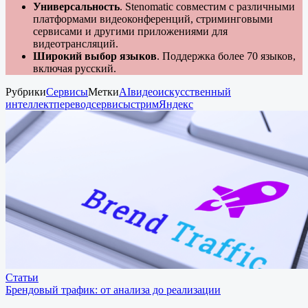
Универсальность
. Stenomatic совместим с различными
платформами видеоконференций, стриминговыми
сервисами и другими приложениями для
видеотрансляций.
Широкий выбор языков
. Поддержка более 70 языков,
включая русский.
Рубрики
Сервисы
Метки
AI
видео
искусственный
интеллект
перевод
сервисы
стрим
Яндекс
Статьи
Брендовый трафик: от анализа до реализации