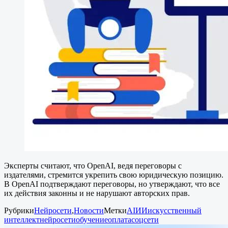
Эксперты считают, что OpenAI, ведя переговоры с
издателями, стремится укрепить свою юридическую позицию.
В OpenAI подтверждают переговоры, но утверждают, что все
их действия законны и не нарушают авторских прав.
Рубрики
Нейросети
,
Новости
Метки
AI
ИИ
искусственный
интеллект
нейросети
обучение
оплата
соцсети