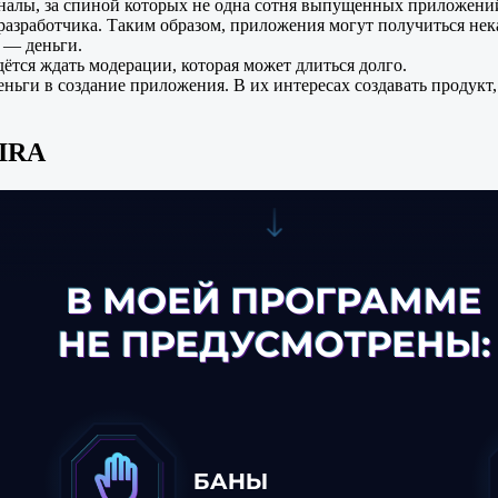
алы, за спиной которых не одна сотня выпущенных приложений
 разработчика. Таким образом, приложения могут получиться не
 — деньги.
ётся ждать модерации, которая может длиться долго.
ньги в создание приложения. В их интересах создавать продукт, 
MIRA