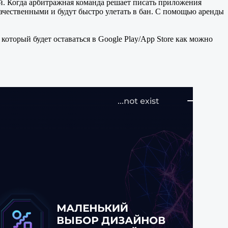
. Когда арбитражная команда решает писать приложения
качественными и будут быстро улетать в бан. С помощью аренды
который будет оставаться в Google Play/App Store как можно