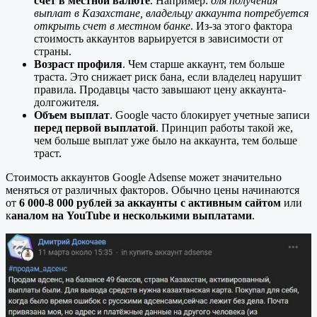
счет
в местной валюте
. Например:
для получения
выплат в Казахстане, владельцу аккаунта потребуется
открыть счет в местном банке
. Из-за этого фактора
стоимость аккаунтов варьируется в зависимости от
страны.
Возраст профиля
. Чем старше аккаунт, тем больше
траста. Это снижает риск бана, если владелец нарушит
правила. Продавцы часто завышают цену аккаунта-
долгожителя.
Объем выплат
. Google часто блокирует учетные записи
перед первой выплатой
. Принцип работы такой же,
чем больше выплат уже было на аккаунта, тем больше
траст.
Стоимость аккаунтов Google Adsense может значительно
меняться от различных факторов. Обычно цены начинаются
от
6 000-8 000 рублей за аккаунты с активным сайтом
или
к
аналом на YouTube и несколькими выплатами
.