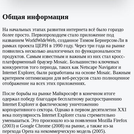
Общая информация
На начальных этапах развития интернета всё было гораздо
более просто. Первопроходцем стало приложение под
названием WorldWideWeb, созданное Тимом Бернерсом-Ли в
рамках проекта ЦЕРН в 1990 году. Через три года на рынке
появились несколько аналогичных по функциональности
продуктов. Самым известным и важным из них стал кросс-
платформенный браузер Mosaic. Большинство ключевых
конкурентов того периода, таких как Netscape Navigator и
Internet Explorer, были разработаны на основе Mosaic. Важным
критерием оптимизации для веб-ресурсов стало полноценное
отображение на всех этих приложениях.
После борьбы на рынке Майкрософт в конечном итоге
одержал победу благодаря бесплатному распространению
Internet Explorer и фактическому уничтожению
корпоративного сектора. Однако в первом десятилетии XXI
века популярность Internet Explorer стала стремительно
уменьшаться. Это произошло из-за появления Mozilla Firefox
(2003) и Google Chrome (2008) на рынке, а также из-за
перехода Opera на некоммерческую модель (2005).