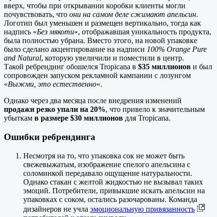
вверх, чтобы при открывании коробки клиенты могли
почувствовать, что
они на самом деле сжимают апельсин
.
Логотип был уменьшен и размещен вертикально, тогда как
надпись «
Без мякоти
«, отображавшая уникальность продукта,
была полностью убрана. Вместо этого, на новой упаковке
было сделано акцентирование на надписи
100% Orange Pure
and Natural
, которую увеличили и поместили в центр.
Такой ребрендинг обошелся Tropicana в
$35 миллионов
и был
сопровожден запуском рекламной кампании с лозунгом
«
Выжми, это естественно
«.
Однако через два месяца после внедрения изменений
продажи резко упали на 20%
, что привело к значительным
убыткам
в размере $30 миллионов
для Tropicana.
Ошибки ребрендинга
Несмотря на то, что упаковка сок не может быть
свежевыжатым, изображение спелого апельсина с
соломинкой передавало ощущение натуральности.
Однако стакан с желтой жидкостью не вызывал таких
эмоций. Потребители, привыкшие искать апельсин на
упаковках с соком, остались разочарованы. Команда
дизайнеров не учла
эмоциональную привязанность