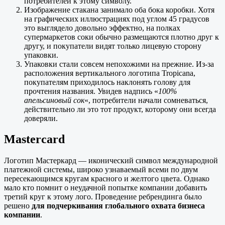
потребителей к этому символу.
Изображение стакана занимало оба бока коробки. Хотя
на графических иллюстрациях под углом 45 градусов
это выглядело довольно эффектно, на полках
супермаркетов соки обычно размещаются плотно друг к
другу, и покупатели видят только лицевую сторону
упаковки.
Упаковки стали совсем непохожими на прежние. Из-за
расположения вертикального логотипа Tropicana,
покупателям приходилось наклонять голову для
прочтения названия. Увидев надпись «
100%
апельсиновый сок
«, потребители начали сомневаться,
действительно ли это тот продукт, которому они всегда
доверяли.
Mastercard
Логотип Мастеркард — иконический символ международной
платежной системы, широко узнаваемый всеми по двум
пересекающимся кругам красного и желтого цвета. Однако
мало кто помнит о неудачной попытке компании добавить
третий круг к этому лого. Проведение ребрендинга было
решено
для подчеркивания глобального охвата бизнеса
компании
.