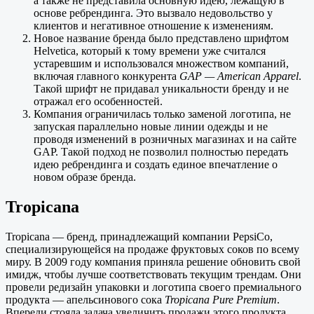
а также не представила основную идею, лежащую в
основе ребрендинга. Это вызвало недовольство у
клиентов и негативное отношение к изменениям.
Новое название бренда было представлено шрифтом
Helvetica, который к тому времени уже считался
устаревшим и использовался множеством компаний,
включая главного конкурента
GAP — American Apparel
.
Такой шрифт не придавал уникальности бренду и не
отражал его особенностей.
Компания ограничилась только заменой логотипа, не
запуская параллельно новые линии одежды и не
проводя изменений в розничных магазинах и на сайте
GAP. Такой подход не позволил полностью передать
идею ребрендинга и создать единое впечатление о
новом образе бренда.
Tropicana
Tropicana — бренд, принадлежащий компании PepsiCo,
специализирующейся на продаже фруктовых соков по всему
миру. В 2009 году компания приняла решение обновить свой
имидж, чтобы лучше соответствовать текущим трендам. Они
провели редизайн упаковки и логотипа своего премиального
продукта — апельсинового сока
Tropicana Pure Premium
.
Впереди стояла задача увеличить продажи этого продукта,