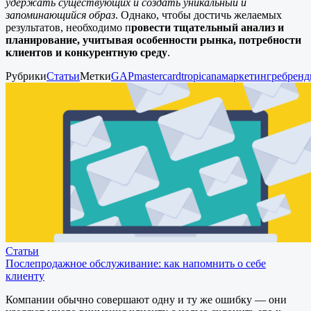
удержать существующих и создать уникальный и
запоминающийся образ
. Однако, чтобы достичь желаемых
результатов, необходимо п
ровести тщательный анализ и
планирование, учитывая особенности рынка, потребности
клиентов и конкурентную среду
.
Рубрики
Статьи
Метки
GAP
mastercard
tropicana
маркетинг
ребренд
Статьи
Послепродажное обслуживание: как напомнить о себе
клиенту
Компании обычно совершают одну и ту же ошибку — они