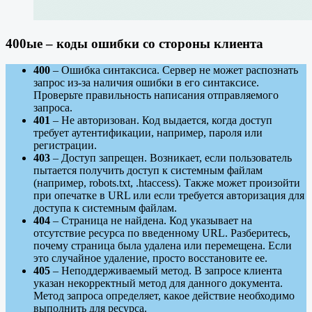
400ые – коды ошибки со стороны клиента
400
– Ошибка синтаксиса. Сервер не может распознать
запрос из-за наличия ошибки в его синтаксисе.
Проверьте правильность написания отправляемого
запроса.
401
– Не авторизован. Код выдается, когда доступ
требует аутентификации, например, пароля или
регистрации.
403
– Доступ запрещен. Возникает, если пользователь
пытается получить доступ к системным файлам
(например, robots.txt, .htaccess). Также может произойти
при опечатке в URL или если требуется авторизация для
доступа к системным файлам.
404
– Страница не найдена. Код указывает на
отсутствие ресурса по введенному URL. Разберитесь,
почему страница была удалена или перемещена. Если
это случайное удаление, просто восстановите ее.
405
– Неподдерживаемый метод. В запросе клиента
указан некорректный метод для данного документа.
Метод запроса определяет, какое действие необходимо
выполнить для ресурса.