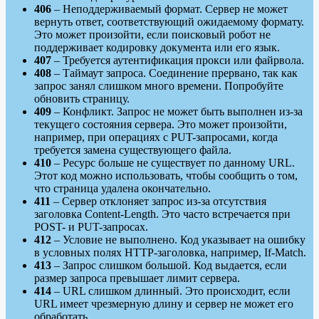
406
– Неподдерживаемый формат. Сервер не может
вернуть ответ, соответствующий ожидаемому формату.
Это может произойти, если поисковый робот не
поддерживает кодировку документа или его язык.
407
– Требуется аутентификация прокси или файрвола.
408
– Таймаут запроса. Соединение прервано, так как
запрос занял слишком много времени. Попробуйте
обновить страницу.
409
– Конфликт. Запрос не может быть выполнен из-за
текущего состояния сервера. Это может произойти,
например, при операциях с PUT-запросами, когда
требуется замена существующего файла.
410
– Ресурс больше не существует по данному URL.
Этот код можно использовать, чтобы сообщить о том,
что страница удалена окончательно.
411
– Сервер отклоняет запрос из-за отсутствия
заголовка Content-Length. Это часто встречается при
POST- и PUT-запросах.
412
– Условие не выполнено. Код указывает на ошибку
в условных полях HTTP-заголовка, например, If-Match.
413
– Запрос слишком большой. Код выдается, если
размер запроса превышает лимит сервера.
414
– URL слишком длинный. Это происходит, если
URL имеет чрезмерную длину и сервер не может его
обработать.