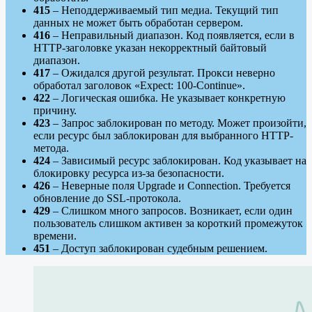
415
– Неподдерживаемый тип медиа. Текущий тип
данных не может быть обработан сервером.
416
– Неправильный диапазон. Код появляется, если в
HTTP-заголовке указан некорректный байтовый
диапазон.
417
– Ожидался другой результат. Прокси неверно
обработал заголовок «Expect: 100-Continue».
422
– Логическая ошибка. Не указывает конкретную
причину.
423
– Запрос заблокирован по методу. Может произойти,
если ресурс был заблокирован для выбранного HTTP-
метода.
424
– Зависимый ресурс заблокирован. Код указывает на
блокировку ресурса из-за безопасности.
426
– Неверные поля Upgrade и Connection. Требуется
обновление до SSL-протокола.
429
– Слишком много запросов. Возникает, если один
пользователь слишком активен за короткий промежуток
времени.
451
– Доступ заблокирован судебным решением.