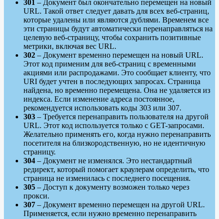
301
– Документ был окончательно перемещен на новый
URL. Такой ответ следует давать для всех веб-страниц,
которые удалены или являются дублями. Временем все
эти страницы будут автоматически перенаправляться на
целевую веб-страницу, чтобы сохранить позитивные
метрики, включая вес URL.
302
– Документ временно перемещен на новый URL.
Этот код применим для веб-страниц с временными
акциями или распродажами. Это сообщает клиенту, что
URI будет учтен в последующих запросах. Страница
найдена, но временно перемещена. Она не удаляется из
индекса. Если изменение адреса постоянное,
рекомендуется использовать коды 303 или 307.
303
– Требуется перенаправить пользователя на другой
URL. Этот код используется только с GET-запросами.
Желательно применять его, когда нужно перенаправить
посетителя на близкородственную, но не идентичную
страницу.
304
– Документ не изменялся. Это нестандартный
редирект, который помогает краулерам определить, что
страница не изменилась с последнего посещения.
305
– Доступ к документу возможен только через
прокси.
307
– Документ временно перемещен на другой URL.
Применяется, если нужно временно перенаправить