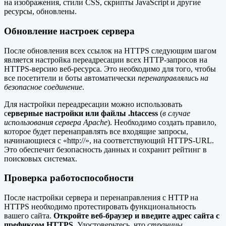
на изображения, стили CSS, скрипты JavaScript и другие
ресурсы, обновлены.
Обновление настроек сервера
После обновления всех ссылок на HTTPS следующим шагом
является настройка переадресации всех HTTP-запросов на
HTTPS-версию веб-ресурса. Это необходимо для того, чтобы
все посетители и боты автоматически
перенаправлялись на
безопасное соединение
.
Для настройки переадресации можно использовать
с
ерверные настройки или файлы .htaccess
(
в случае
использования сервера Apache
). Необходимо создать правило,
которое будет перенаправлять все входящие запросы,
начинающиеся с «http://», на соответствующий HTTPS-URL.
Это обеспечит безопасность данных и сохранит рейтинг в
поисковых системах.
Проверка работоспособности
После настройки сервера и перенаправления с HTTP на
HTTPS необходимо протестировать функциональность
вашего сайта.
Откройте веб-браузер и введите адрес сайта с
префиксом HTTPS
. Удостоверьтесь, что
страницы