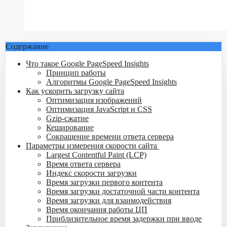
Содержание
Что такое Google PageSpeed Insights
Принцип работы
Алгоритмы Google PageSpeed Insights
Как ускорить загрузку сайта
Оптимизация изображений
Оптимизация JavaScript и CSS
Gzip-сжатие
Кеширование
Сокращение времени ответа сервера
Параметры измерения скорости сайта
Largest Contentful Paint (LCP)
Время ответа сервера
Индекс скорости загрузки
Время загрузки первого контента
Время загрузки достаточной части контента
Время загрузки для взаимодействия
Время окончания работы ЦП
Приблизительное время задержки при вводе