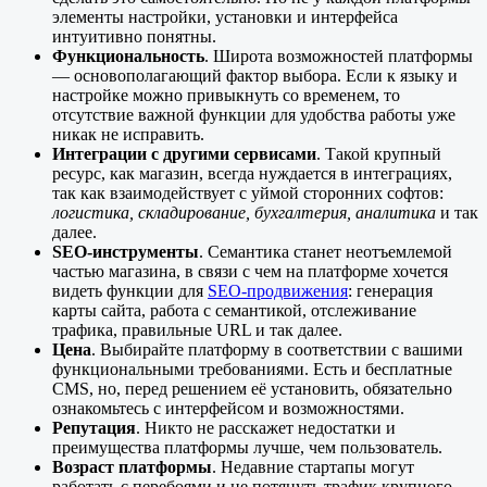
элементы настройки, установки и интерфейса
интуитивно понятны.
Функциональность
. Широта возможностей платформы
— основополагающий фактор выбора. Если к языку и
настройке можно привыкнуть со временем, то
отсутствие важной функции для удобства работы уже
никак не исправить.
Интеграции с другими сервисами
. Такой крупный
ресурс, как магазин, всегда нуждается в интеграциях,
так как взаимодействует с уймой сторонних софтов:
логистика, складирование, бухгалтерия, аналитика
и так
далее.
SEO-инструменты
. Семантика станет неотъемлемой
частью магазина, в связи с чем на платформе хочется
видеть функции для
SEO-продвижения
: генерация
карты сайта, работа с семантикой, отслеживание
трафика, правильные URL и так далее.
Цена
. Выбирайте платформу в соответствии с вашими
функциональными требованиями. Есть и бесплатные
CMS, но, перед решением её установить, обязательно
ознакомьтесь с интерфейсом и возможностями.
Репутация
. Никто не расскажет недостатки и
преимущества платформы лучше, чем пользователь.
Возраст платформы
. Недавние стартапы могут
работать с перебоями и не потянуть трафик крупного