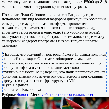
могут получить от компании вознаграждения от ₽5000 до ₽1,8
млн в зависимости от уровня критичности угрозы.
По словам Луки Сафонова, основателя Bugbounty.ru, в
использовании bug bounty-платформы для крупных компаний
есть ряд преимуществ. Так, платформа привлекает
багхантеров, занимается триажем (при необходимости),
агрегирует программы в одно окно (что удобно хантерам),
выступает гарантом или арбитром в возможном споре между
хантером и холдером программы и гарантирует выплаты
хантерам.
Мы рады, что ведущий игрок российского IT-рынка появился
на нашей площадке. Она имеет обширное комьюнити
багхантеров, отвечает всем современным требованиям bug
bounty-платформ и активно наращивает свою
функциональность. Мы уверены, что наша платформа станет
дополнительным инструментом безопасности при создании
продуктов и развития инфраструктуры VK.
Лука Сафонов
основатель Bugbounty.ru
Рубрики
Новости
Метки
vk
безопасность
социальные сети