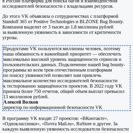
в России платформа для поиска багов и взаимодействия
исследователей безопасности с владельцами ресурсов.
До этого VK объявляла о сотрудничествах с платформой
Standoff 365 от Positive Technologies и BI.ZONE Bug Bounty.
Компания выделит от 3 тысяч до 1,8 миллиона рублей
за выявленную уязвимость в зависимости от критичности
угрозы.
Продуктами VK пользуются миллионы человек, поэтому
наша обязанность и важнейший приоритет — обеспечить
максимально высокий уровень защищенности сервисов и
пользовательских данных. Подключение нашей bug bounty-
программы ко всем трем отечественным платформам
по поиску уязвимостей позволяет нам привлечь
максимальное количество исследователей безопасности
к тестированию защищённости проектов. В 2022 году VK
приняла более 750 отчетов, общий объем выплат превысил
13 миллионов рублей.
Алексей Волков
директор по информационной безопасности VK
В программу VK входят 27 проектов: «ВКонтакте»,
«Одноклассники», «Почта Mail.ru», RuStore и другие. За
каждую выявленную уязвимость исследователи безопасности