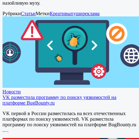
назойливую муху.
Рубрики
Статьи
Метки
Креативы
пуши
реклама
Новости
VK разместила программу по поиску уязвимостей на
платформе BugBounty.ru
VK первой в России разместилась на всех отечественных
платформах по поиску уязвимостей. VK разместила
программу по поиску уязвимостей на платформе BugBounty.ru
.…