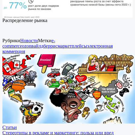
Распределение рынка
Рубрики
Новости
Метки
e-
commerce
ozon
вайлдберрис
маркетплейсы
электронная
коммерция
Статьи
Стереотипы в рекламе и маркетинге: польза или вред