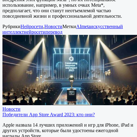
использование, например, в умных очках Meta*,
предполагает, что они станут неотъемлемой частью
повседневной жизни и профессиональной деятельности.
Рубрики
Нейросети
,
Новости
Метки
AI
meta
искусственный
интеллект
нейросети
перевод
Новости
Победители App Store Award 2023: кто они?
Apple назвала 14 лучших приложений и игр для iPhone, iPad и
других устройств, которые были удостоены ежегодной
награды App Store…