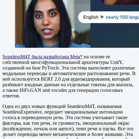
SeamlessM4T была разработана Meta*
на основе ее
собственной многофункциональной архитектуры UnitY,
созданной на базе PyTorch. Эта система выполняет различные
модальные переводы и автоматическое распознавание речи. В
ней используется BERT 2.0 для аудиокодирования, который
разбивает входные данные на отдельные токены для анализа,
а также HiFi-GAN unit vocoder для генерации голосовых
ответов.
Одна из двух новых функций SeamlessM4T, называемая
SeamlessExpressive, передает эмоциональные интонации
голоса в переведенную речь. Эта система учитывает такие
факторы, как тон речи, ее громкость, эмоциональный окрас
(возбуждение, печаль или шепот), темп речи и паузы. Все это
делает переводы менее механическими и более живыми. Эта