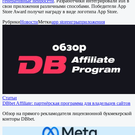
генеративные нейросети
. Разработчики интегрировали ИИ в
свои приложения различными способами. Победители App
Store Award получат награду в виде логотипа App Store.
Рубрики
Новости
Метки
app store
игры
приложения
Статьи
DBbet Affiliate: партнёрская программа для владельцев сайтов
Обзор на прямого рекламодателя лицензионной букмекерской
конторы DBbet.