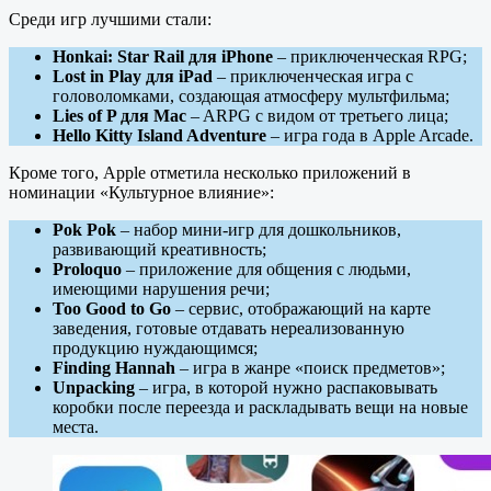
Среди игр лучшими стали:
Honkai: Star Rail для iPhone
– приключенческая RPG;
Lost in Play для iPad
– приключенческая игра с
головоломками, создающая атмосферу мультфильма;
Lies of P для Mac
– ARPG с видом от третьего лица;
Hello Kitty Island Adventure
– игра года в Apple Arcade.
Кроме того, Apple отметила несколько приложений в
номинации «Культурное влияние»:
Pok Pok
– набор мини-игр для дошкольников,
развивающий креативность;
Proloquo
– приложение для общения с людьми,
имеющими нарушения речи;
Too Good to Go
– сервис, отображающий на карте
заведения, готовые отдавать нереализованную
продукцию нуждающимся;
Finding Hannah
– игра в жанре «поиск предметов»;
Unpacking
– игра, в которой нужно распаковывать
коробки после переезда и раскладывать вещи на новые
места.