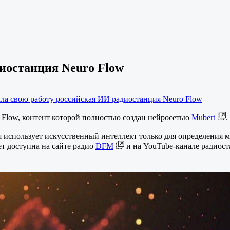
иостанция Neuro Flow
ала свою работу российская ИИ радиостанция Neuro Flow
 Flow, контент которой полностью создан нейросетью
Mubert
.
использует искусственный интеллект только для определения муз
т доступна на сайте радио
DFM
и на YouTube-канале радиост