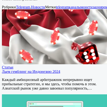
Рубрики
Telegram
,
Новости
Метки
telegram
каналы
монетизация
ре
Статьи
Льем гемблинг на Индонезию 2024
Каждый амбициозный арбитражник непрерывно ищет
прибыльные стратегии, и мы здесь, чтобы помочь в этом.
Азиатский рынок уже давно завоевал популярность,…