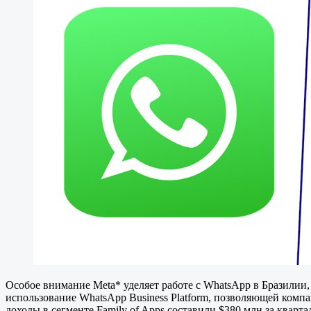
Особое внимание Meta* уделяет работе с WhatsApp в Бразилии,
использование WhatsApp Business Platform, позволяющей компа
доходы в сегменте Family of Apps составили $380 млн за кварта