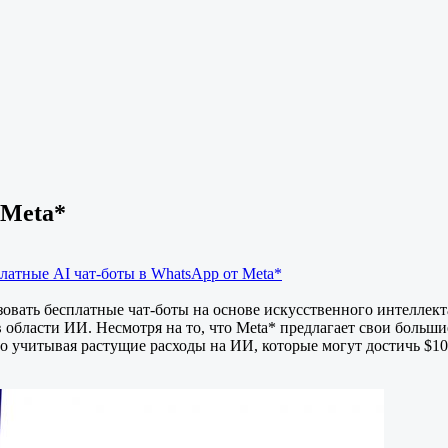
 Meta*
платные AI чат-боты в WhatsApp от Meta*
овать бесплатные чат-боты на основе искусственного интеллек
 области ИИ. Несмотря на то, что Meta* предлагает свои больш
но учитывая растущие расходы на ИИ, которые могут достичь $10