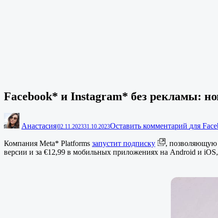
Facebook* и Instagram* без рекламы: н
Анастасия
Оставить комментарий
для Face
|
02.11.2023
31.10.2023
Компания Meta* Platforms
запустит подписку
, позволяющую 
версии и за €12,99 в мобильных приложениях на Android и iOS