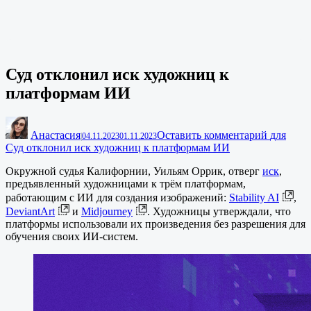
Суд отклонил иск художниц к
платформам ИИ
Анастасия
Оставить комментарий
для
|
04.11.2023
01.11.2023
Суд отклонил иск художниц к платформам ИИ
Окружной судья Калифорнии, Уильям Оррик, отверг
иск
,
предъявленный художницами к трём платформам,
работающим с ИИ для создания изображений:
Stability AI
,
DeviantArt
и
Midjourney
. Художницы утверждали, что
платформы использовали их произведения без разрешения для
обучения своих ИИ-систем.