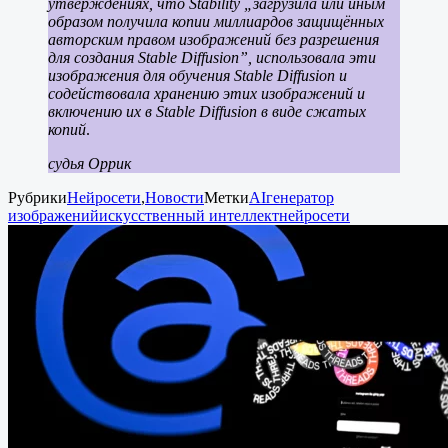
утверждениях, что Stability „загрузила или иным
образом получила копии миллиардов защищённых
авторским правом изображений без разрешения
для создания Stable Diffusion”, использовала эти
изображения для обучения Stable Diffusion и
содействовала хранению этих изображений и
включению их в Stable Diffusion в виде сжатых
копий
.
судья Оррик
Рубрики
Нейросети
,
Новости
Метки
AI
генератор
изображений
искусственный интеллект
нейросети