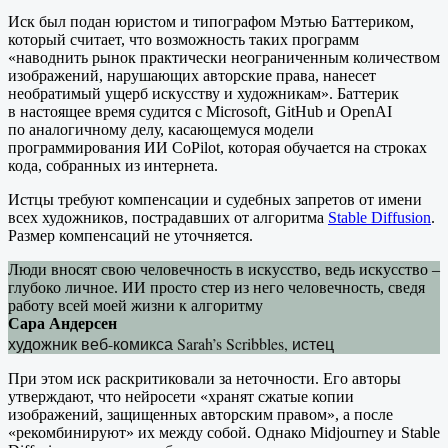
Иск был подан юристом и типографом Мэтью Баттериком,
который считает, что возможность таких программ
«наводнить рынок практически неограниченным количеством
изображений, нарушающих авторские права, нанесет
необратимый ущерб искусству и художникам». Баттерик
в настоящее время судится с Microsoft, GitHub и OpenAI
по аналогичному делу, касающемуся модели
программирования ИИ CoPilot, которая обучается на строках
кода, собранных из интернета.
Истцы требуют компенсации и судебных запретов от имени
всех художников, пострадавших от алгоритма
Stable Diffusion
.
Размер компенсаций не уточняется.
Люди вносят свою человечность в искусство, ведь искусство –
глубоко личное. ИИ просто стер из него человечность, сведя
работу всей моей жизни к алгоритму
Сара Андерсен
художник веб-комикса Sarah’s Scribbles, истец
При этом иск раскритиковали за неточности. Его авторы
утверждают, что нейросети «хранят сжатые копии
изображений, защищенных авторским правом», а после
«рекомбинируют» их между собой. Однако Midjourney и Stable