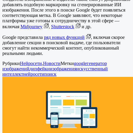
добавлять подобную маркировку на сгенерированные ИИ
изображения. После этого в поиске Google будет появляться
соответствующая метка. В Google заявляют, что некоторые
платформы уже готовы к сотрудничеству в этой сфере —
включая
Midjourney
,
Shutterstock
и др.
Google представила
ряд новых функций
, включая скорое
добавление секции в поисковой выдаче, где пользователи
смогут найти некоммерческий контент, опубликованный
реальными людьми.
Рубрики
Нейросети
,
Новости
Метки
google
генератор
изображений
дипфейки
изображения
искусственный
интеллект
нейросети
поиск