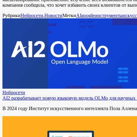
компания сообщила, что хочет избавить своих клиентов от вып
Рубрики
Нейросети
,
Новости
Метки
AI
google
инструменты
искусс
Нейросети
AI2 разрабатывает новую языковую модель OLMo для научных
В 2024 году Институт искусственного интеллекта Пола Аллен