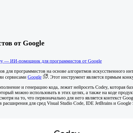
ов от Google
ey — ИИ-помощник для программистов от Google
ов для программистов на основе алгоритмов искусственного инт
ыми сервисами
Google
. Этот инструмент является прямым кон
полнение и генерацию кода, лежит нейросеть Codey, которая ба
торый можно использовать в этих целях, а также на коде продук
мотря на то, что первоначально для него является контекст Google
сширения для сред Visual Studio Code, IDE JetBrains и Google S