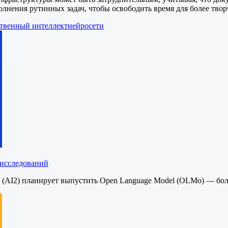
олнения рутинных задач, чтобы освободить время для более твор
твенный интеллект
нейросети
 исследований
а (AI2) планирует выпустить Open Language Model (OLMo) — б