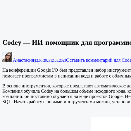
Codey — ИИ-помощник для программист
Анастасия
Оставить комментарий
для Cod
|
12.05.2023
12.05.2023
На конференции Google I/O был представлен набор инструмент
помогает программистам в написании кода и работе с облачн
В основе инструментов, которые предлагают автоматическое до
Компания обучила Codey на большом объёме исходного кода, ко
компании: он постоянно обучается на коде проектов Google. Нес
SQL. Начать работу с новыми инструментами можно, установив ра